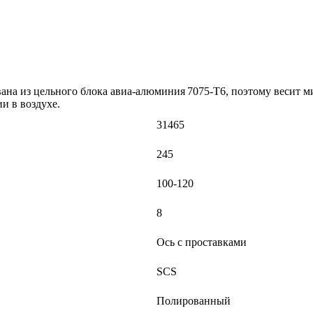
ована из цельного блока авиа‑алюминия 7075‑T6, поэтому весит
и в воздухе.
31465
245
100-120
8
Ось с проставками
SCS
Полированный