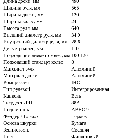
Длина доски, мм
490
Ширина руля, мм
565
Ширина доски, мм
120
Ширина колес, мм
24
Высота руля, мм
640
Внешний диаметр руля, мм
34.9
Внутренний диаметр руля, мм
28.6
Диаметр колес, мм
110
Подходящий диаметр колес, мм
100-120
Подходящий стандарт колес
8
Материал руля
Алюминий
Материал доски
Алюминий
Компрессия
IHC
Тип рулевой
Интегрированная
Канкейв
Есть
Твердость PU
88A
Подшипник
ABEC 9
Фендер / Тормоз
Тормоз
Основа шкурки
Бумага
Зернистость
Средняя
Цвет
Фиолетовый