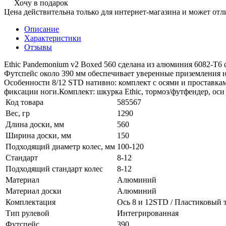
Хочу в подарок
Цена действительна только для интернет-магазина и может отл
Описание
Характеристики
Отзывы
Ethic Pandemonium v2 Boxed 560 сделана из алюминия 6082-T6 
Футспейс около 390 мм обеспечивает уверенные приземления на
Особенности 8/12 STD нативно: комплект с осями и проставками
фиксации ноги.​ Комплект: шкурка Ethic, тормоз/футфендер, оси 
Код товара
585567
Вес, гр
1290
Длина доски, мм
560
Ширина доски, мм
150
Подходящий диаметр колес, мм
100-120
Стандарт
8-12
Подходящий стандарт колес
8-12
Материал
Алюминий
Материал доски
Алюминий
Комплектация
Ось 8 и 12STD / Пластиковый т
Тип рулевой
Интегрированная
Футспейс
390