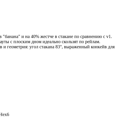
"банана" и на 40% жестче в стакане по сравнению с v1.
ауты с плоским дном идеально скользят по рейлам.
йв и геометрия: угол стакана 83°, выраженный конкейв для
 Hex6