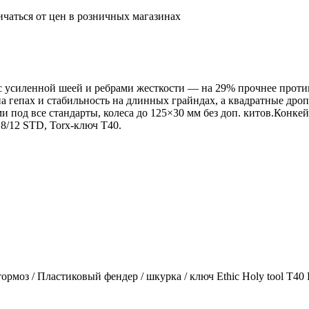
ичаться от цен в розничных магазинах
с усиленной шеей и ребрами жесткости — на 29% прочнее против 
 гепах и стабильность на длинных грайндах, а квадратные дроп
 под все стандарты, колеса до 125×30 мм без доп. китов.​ Конке
8/12 STD, Torx-ключ T40.​
ормоз / Пластиковый фендер / шкурка / ключ Ethic Holy tool T40