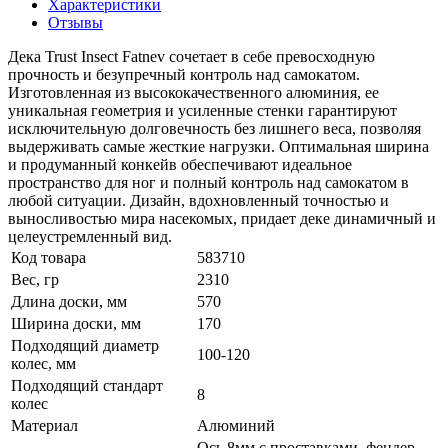
Характеристики
Отзывы
Дека Trust Insect Fatnev сочетает в себе превосходную
прочность и безупречный контроль над самокатом.
Изготовленная из высококачественного алюминия, ее
уникальная геометрия и усиленные стенки гарантируют
исключительную долговечность без лишнего веса, позволяя
выдерживать самые жесткие нагрузки. Оптимальная ширина
и продуманный конкейв обеспечивают идеальное
пространство для ног и полный контроль над самокатом в
любой ситуации. Дизайн, вдохновленный точностью и
выносливостью мира насекомых, придает деке динамичный и
целеустремленный вид.
Код товара
583710
Вес, гр
2310
Длина доски, мм
570
Ширина доски, мм
170
Подходящий диаметр
100-120
колес, мм
Подходящий стандарт
8
колес
Материал
Алюминий
Ось 8мм с проставками, фендер,