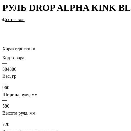
РУЛЬ DROP ALPHA KINK BLA
4.8
5 отзывов
Характеристики
Код товара
—
584886
Вес, гр
—
960
Ширина руля, мм
—
580
Высота руля, мм
—
720