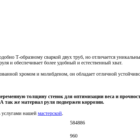
добно Т-образному сваркой двух труб, но отличается уникальным
уля и обеспечивает более удобный и естественный хват.
рованной хромом и молибденом, он обладает отличной устойчиво
еременную толщину стенок для оптимизации веса и прочности
. А так же материал руля подвержен коррозии.
ь услугами нашей
мастерской
.
584886
960