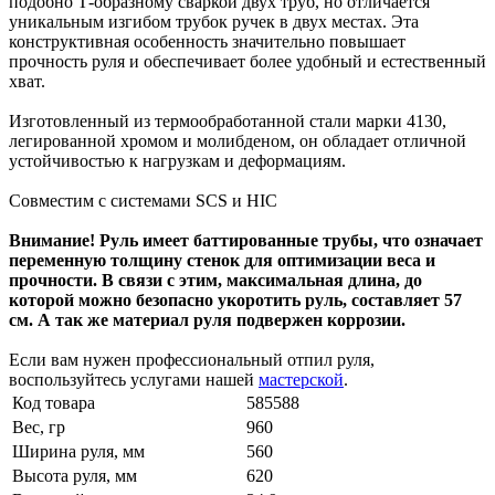
подобно Т-образному сваркой двух труб, но отличается
уникальным изгибом трубок ручек в двух местах. Эта
конструктивная особенность значительно повышает
прочность руля и обеспечивает более удобный и естественный
хват.
Изготовленный из термообработанной стали марки 4130,
легированной хромом и молибденом, он обладает отличной
устойчивостью к нагрузкам и деформациям.
Совместим с системами SCS и HIC
Внимание! Руль имеет баттированные трубы, что означает
переменную толщину стенок для оптимизации веса и
прочности. В связи с этим, максимальная длина, до
которой можно безопасно укоротить руль, составляет 57
см. А так же материал руля подвержен коррозии.
Если вам нужен профессиональный отпил руля,
воспользуйтесь услугами нашей
мастерской
.
Код товара
585588
Вес, гр
960
Ширина руля, мм
560
Высота руля, мм
620