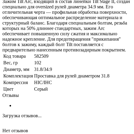
Зажим Tilt Arc, входящий в состав линейки Tilt Stage II, создан
специально для oversized рулей диаметра 34.9 мм. Его
отличительная черта — профильная обработка поверхности,
обеспечивающая оптимальное распределение материала и
структурный баланс. Благодаря специальным болтам, резьба
которых на 50% длиннее стандартных, зажим Arc
обеспечивает повышенную силу сжатия и максимально
надежное крепление. Для предотвращения "прикипания"
болтов к зажиму, каждый болт Tilt поставляется с
предварительно нанесенным противозадирным покрытием.
Код товара
582509
Вес, гр
102
Диаметр, мм
31.8/34.9
Комплектация
Проставка для рулей диаметром 31.8
Компрессия
HIC/IHC
Цвет
Серый
Отзывы
Загрузка отзывов...
Нет отзывов