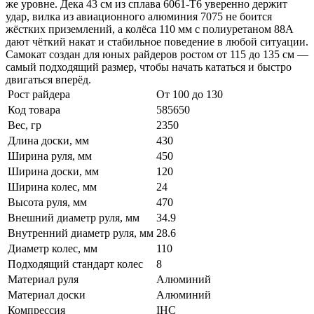
же уровне. Дека 43 см из сплава 6061-T6 уверенно держит
удар, вилка из авиационного алюминия 7075 не боится
жёстких приземлений, а колёса 110 мм с полиуретаном 88А
дают чёткий накат и стабильное поведение в любой ситуации.
Самокат создан для юных райдеров ростом от 115 до 135 см —
самый подходящий размер, чтобы начать кататься и быстро
двигаться вперёд.
Рост райдера
От 100 до 130
Код товара
585650
Вес, гр
2350
Длина доски, мм
430
Ширина руля, мм
450
Ширина доски, мм
120
Ширина колес, мм
24
Высота руля, мм
470
Внешний диаметр руля, мм
34.9
Внутренний диаметр руля, мм
28.6
Диаметр колес, мм
110
Подходящий стандарт колес
8
Материал руля
Алюминий
Материал доски
Алюминий
Компрессия
IHC