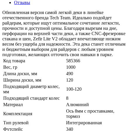
Отзывы
Обновленная версия самой легкой деки в линейке
отечественного бренда Tech Team. Идеально подойдет
райдерам, которые ищут оптимальное сочетание легкости,
прочности и доступной цены. Благодаря вырезам на дне,
перфорации на верхней части деки, а также CNC-фрезеровке
стакана и шеи, Zefir Lite V2 обладает впечатляюще низким
весом без ущерба для надежности. Эта дека станет отличным
и бюджетным выбором для райдеров с любым уровнем
подготовки, желающих отточить свои навыки в парке.
Код товара
585366
Вес, гр
1000
Длина доски, мм
490
Ширина доски, мм
120
Подходящий диаметр колес,
100-120
мм
Подходящий стандарт колес
8
Материал
Алюминий
Ось 8мм с проставками,
Комплектация
тормоз
Тип рулевой
Интегрированная
Футспейс
340