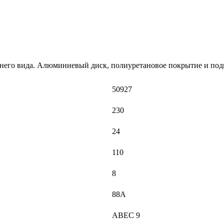
шнего вида. Алюминиевый диск, полиуретановое покрытие и по
50927
230
24
110
8
88A
ABEC 9