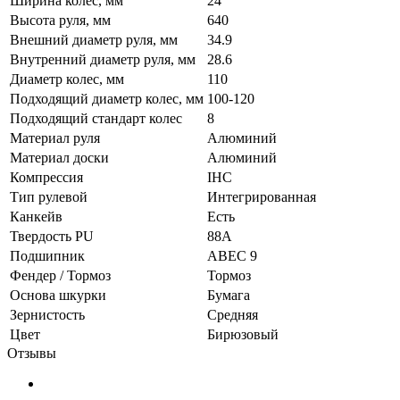
Ширина колес, мм
24
Высота руля, мм
640
Внешний диаметр руля, мм
34.9
Внутренний диаметр руля, мм
28.6
Диаметр колес, мм
110
Подходящий диаметр колес, мм
100-120
Подходящий стандарт колес
8
Материал руля
Алюминий
Материал доски
Алюминий
Компрессия
IHC
Тип рулевой
Интегрированная
Канкейв
Есть
Твердость PU
88A
Подшипник
ABEC 9
Фендер / Тормоз
Тормоз
Основа шкурки
Бумага
Зернистость
Средняя
Цвет
Бирюзовый
Отзывы